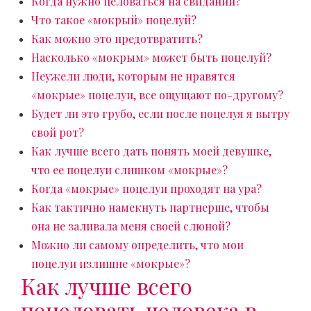
Когда нужно целоваться на свидании?
Что такое «мокрый» поцелуй?
Как можно это предотвратить?
Насколько «мокрым» может быть поцелуй?
Неужели люди, которым не нравятся
«мокрые» поцелуи, все ощущают по-другому?
Будет ли это грубо, если после поцелуя я вытру
свой рот?
Как лучше всего дать понять моей девушке,
что ее поцелуи слишком «мокрые»?
Когда «мокрые» поцелуи проходят на ура?
Как тактично намекнуть партнерше, чтобы
она не заливала меня своей слюной?
Можно ли самому определить, что мои
поцелуи излишне «мокрые»?
Как лучше всего
поцеловать человека в