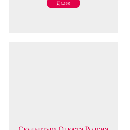
Далее
Скульптура Огюста Родена