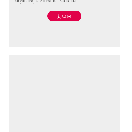
скульптора Антонио Кановы
Далее