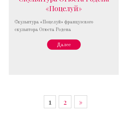
«Поцелуй»
Скульптура «Поцелуй» французского
скульптора Огюста Родена
Далее
1
2
»