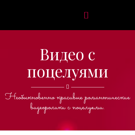
Видео с
поцелуями
Необыкновенно красивые романтические
видеоролики с поцелуями.