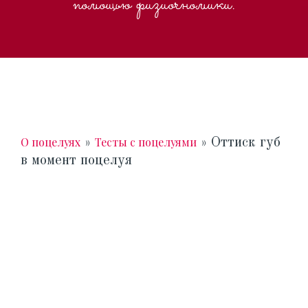
помощью физиогномики.
О поцелуях
Тесты с поцелуями
»
»
Оттиск губ
в момент поцелуя