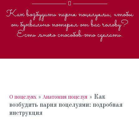
Как возбудить парня поцелуями, чтобы
он буквально потерял от вас голову?
Есть много способов это сделать.
О поцелуях
Анатомия поцелуя
»
»
Как
возбудить парня поцелуями: подробная
инструкция